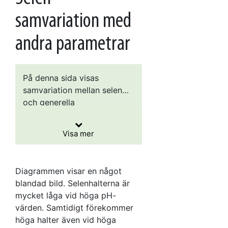
samvariation med
andra parametrar
På denna sida visas
samvariation mellan selen
och generella
Eftersom syftet är att visa
grundvattenkemiska
samvariation mellan
nyckelparametrar (pH,
Visa mer
parametrarna, har enskilda
redox, kemisk
Diagrammen för selen
analysresultat använts i
syreförbrukning,
grundas på cirka 33 000
stället för medelvärden för
konduktivitet och turbiditet)
selenanalyser, varav 98
Diagrammen visar en något
varje provtagningspunkt.
i boxplotdiagram. Boxens
procent är från 2000-talet
blandad bild. Selenhalterna är
under- och överkant visar
och övriga är äldre. Av
mycket låga vid höga pH-
25:e respektive 75:e
analyserna kommer 8
värden. Samtidigt förekommer
percentilen, strecket i mitten
procent från
höga halter även vid höga
av boxen visar medianen