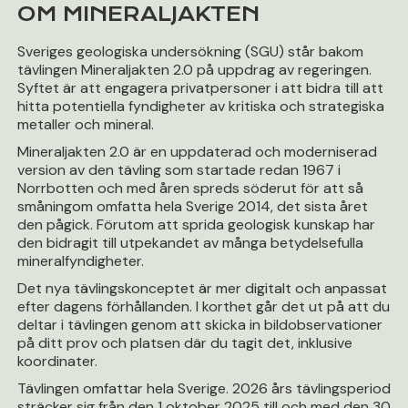
OM MINERALJAKTEN
Sveriges geologiska undersökning (SGU) står bakom
tävlingen Mineraljakten 2.0 på uppdrag av regeringen.
Syftet är att engagera privatpersoner i att bidra till att
hitta potentiella fyndigheter av kritiska och strategiska
metaller och mineral.
Mineraljakten 2.0 är en uppdaterad och moderniserad
version av den tävling som startade redan 1967 i
Norrbotten och med åren spreds söderut för att så
småningom omfatta hela Sverige 2014, det sista året
den pågick. Förutom att sprida geologisk kunskap har
den bidragit till utpekandet av många betydelsefulla
mineralfyndigheter.
Det nya tävlingskonceptet är mer digitalt och anpassat
efter dagens förhållanden. I korthet går det ut på att du
deltar i tävlingen genom att skicka in bildobservationer
på ditt prov och platsen där du tagit det, inklusive
koordinater.
Tävlingen omfattar hela Sverige. 2026 års tävlingsperiod
sträcker sig från den 1 oktober 2025 till och med den 30