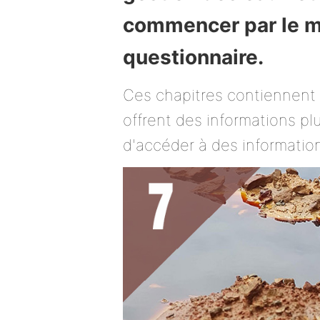
commencer par le mo
questionnaire.
Ces chapitres contiennent 
offrent des informations p
d'accéder à des informati