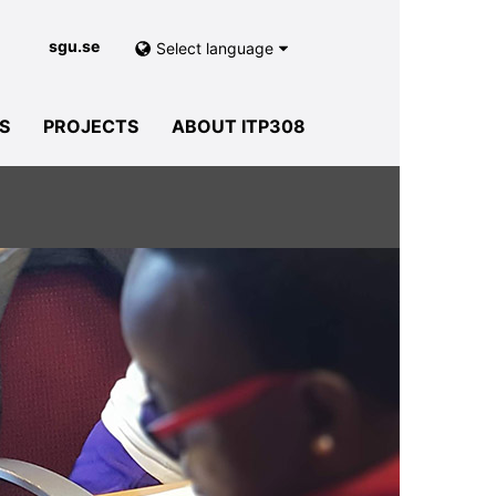
sgu.se
Select language
S
PROJECTS
ABOUT ITP308