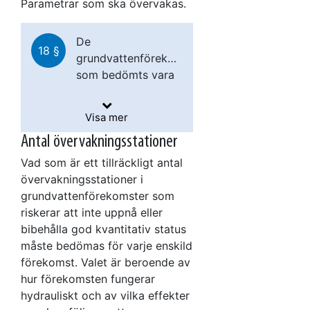
Parametrar som ska övervakas.
De
18 §
grundvattenförekomster
som bedömts vara
Mätfrekvensen
utsatta för risk att
för
inte nå eller
Visa mer
grundvattennivåer
bibehålla god
ska vara minst
Antal övervakningsstationer
kvantitativ status
en gång per
ska övervakas med
Vad som är ett tillräckligt antal
månad i
tillräckligt antal
övervakningsstationer i
pormagasin
representativa
grundvattenförekomster som
och minst två
övervakningsstationer
riskerar att inte uppnå eller
gånger per
för att uppskatta
bibehålla god kvantitativ status
månad i
grundvattennivån i
måste bedömas för varje enskild
sprickmagasin.
varje
förekomst. Valet är beroende av
grundvattenförekomst
Mätfrekvensen
hur förekomsten fungerar
och påvisa
för
hydrauliskt och av vilka effekter
långsiktiga
grundvattennivåer