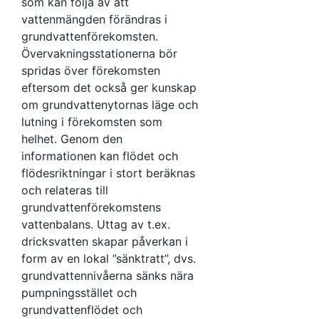
som kan följa av att
grundvattennivåförändringar
ska vara minst
vattenmängden förändras i
orsakade av
en gång per
grundvattenförekomsten.
mänsklig påverkan.
månad i
Övervakningsstationerna bör
Hänsyn ska tas till
pormagasin
spridas över förekomsten
kort- och
och minst två
eftersom det också ger kunskap
långsiktiga naturliga
gånger per
om grundvattenytornas läge och
variationer i
månad i
lutning i förekomsten som
grundvattenbildningen.
sprickmagasin.
helhet. Genom den
informationen kan flödet och
flödesriktningar i stort beräknas
och relateras till
grundvattenförekomstens
vattenbalans. Uttag av t.ex.
dricksvatten skapar påverkan i
form av en lokal ”sänktratt”, dvs.
grundvattennivåerna sänks nära
pumpningsstället och
grundvattenflödet och