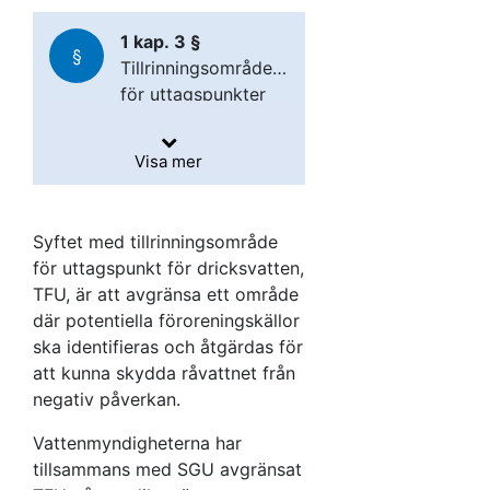
1 kap. 3 §
§
Tillrinningsområden
för uttagspunkter
för dricksvatten:
Område helt eller
Visa mer
delvis inom
grundvattenförekomsten
där grundvattnet
Syftet med tillrinningsområde
flödar till en
för uttagspunkt för dricksvatten,
uttagspunkt för
TFU, är att avgränsa ett område
dricksvatten med
där potentiella föroreningskällor
uttag större än 10
ska identifieras och åtgärdas för
3
m
/dygn eller till
att kunna skydda råvattnet från
fler än 50 personer.
negativ påverkan.
Vattenmyndigheterna har
tillsammans med SGU avgränsat