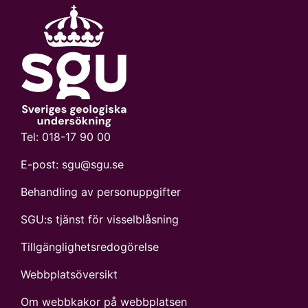
noggrannheten, dock aldrig
mer än att uttagspunktens
positionskvadrat alltid ingått
i avgränsningen.
Tel:
018-17 90 00
E-post:
sgu@sgu.se
Behandling av personuppgifter
SGU:s tjänst för visselblåsning
Tillgänglighetsredogörelse
Webbplatsöversikt
Om webbkakor på webbplatsen