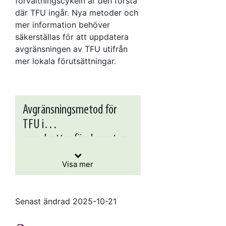
förvaltningscykeln är den första
där TFU ingår. Nya metoder och
mer information behöver
säkerställas för att uppdatera
avgränsningen av TFU utifrån
mer lokala förutsättningar.
Avgränsningsmetod för
TFU i
grundvattenförekomster
I sedimentärt berg finns ett
2
antal
större än 20 km
i
grundvattenförekomster
Visa mer
sedimentärt berg
I de fall tillståndet till
som är mycket stora, vilket
vattenuttaget har inkluderat
gör det olämpligt att
uppgifter om influensradie
avgränsa hela förekomsten
Senast ändrad 2025-10-21
För att leva upp till
har dessa använts, i övriga
som TFU. För de nio aktuella
sekretesskraven gällande
fall har influensradien
uttagspunkterna som är